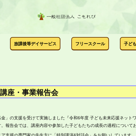
放課後等デイサービス
フリースクール
子ど
講座・事業報告会
基金」の支援を受けて実施しました『令和6年度 子ども未来応援ネット
す。報告会では、講座内容や参加した子どもたちの成長の過程について
リア支援の専門家の先生方に「特別講演&対話会」をお願いしています。