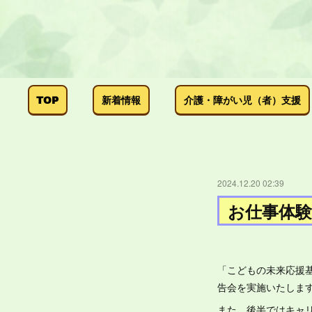
TOP
新着情報
介護・障がい児（者）支援
2024.12.20 02:39
お仕事体験
「こどもの未来応援
告会を実施いたしま
また、後半ではキャ