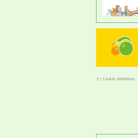
子ども未来
(
9
)
新着情報
(
42
)