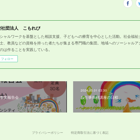
般社団法人 こもれび
シャルワークを基盤とした相談支援、子どもへの療育を中心とした活動。社会福祉
士、教員などの資格を持った者たちが集まる専門職の集団。地域へのソーシャルア
のは作ることを実践している。
フォロー
2024.05.01 03:30
事業報告会
お仕事体験講座の日程
プライバシーポリシー
特定商取引法に基づく表記