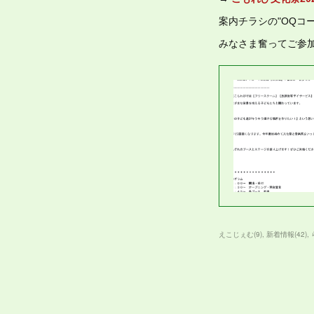
案内チラシの"OQコー
みなさま奮ってご参
えこじぇむ
(
9
)
新着情報
(
42
)