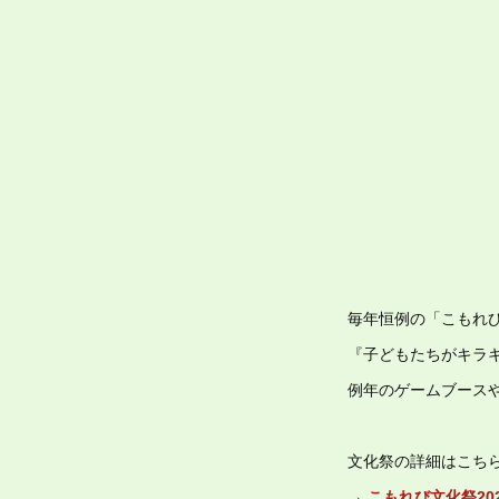
毎年恒例の「こもれ
『子どもたちがキラ
例年のゲームブース
文化祭の詳細はこち
→
こもれび文化祭20