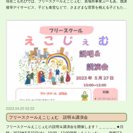
現在こもれびでは、フリースクールえこじぇむ、居場所事業ぷーもあ、放課
後等デイサービス、子ども食堂などで、さまざまな背景を抱える子どもた…
2023.04.20 02:22
フリースクールえこじぇむ 説明＆講演会
フリースクールえこじぇむの説明＆講演会を開催します！＿＿＿＿＿★日
時：2023年5月27日(土) 10:00～12:00場所：えこじぇむ 南堀江3…