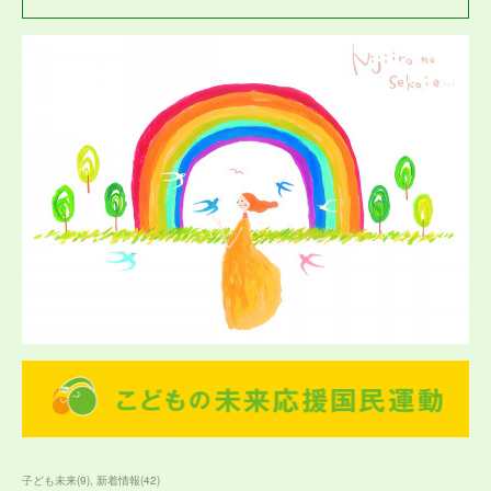
子ども未来
(
9
)
新着情報
(
42
)