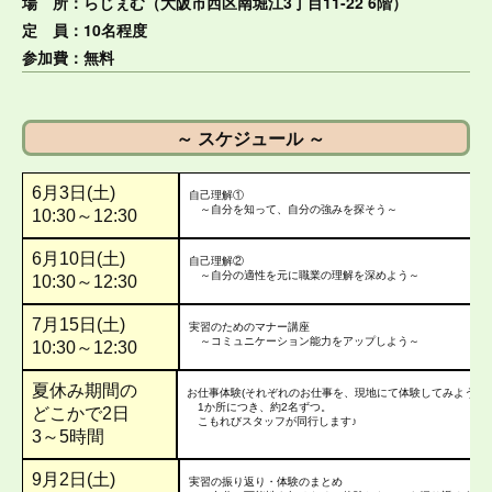
場 所：らじぇむ（大阪市西区南堀江3丁目11-22 6階）
定 員：10名程度
参加費：無料
～ スケジュール ～