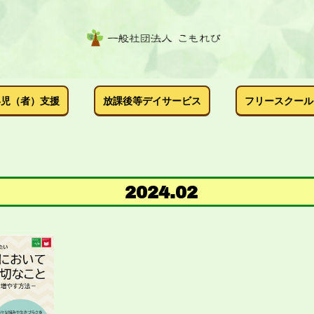
い児（者）支援
放課後等デイサービス
フリースクール
2024
.
02