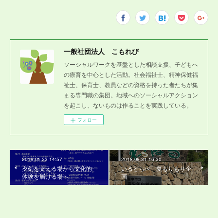
一般社団法人 こもれび
ソーシャルワークを基盤とした相談支援、子どもへ
の療育を中心とした活動。社会福祉士、精神保健福
祉士、保育士、教員などの資格を持った者たちが集
まる専門職の集団。地域へのソーシャルアクション
を起こし、ないものは作ることを実践している。
フォロー
2019.01.23 14:57
2018.08.31 16:30
夕刻を支える場から文化的
いるどらぺ 夏もりもり企
体験を届ける場へ
画