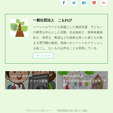
一般社団法人 こもれび
ソーシャルワークを基盤とした相談支援、子どもへ
の療育を中心とした活動。社会福祉士、精神保健福
祉士、保育士、教員などの資格を持った者たちが集
まる専門職の集団。地域へのソーシャルアクション
を起こし、ないものは作ることを実践している。
フォロー
2025.04.28 02:29
2025.03.26 09:38
プログラミングコース新規
令和7年度から開始する新事
募集
業
プライバシーポリシー
特定商取引法に基づく表記